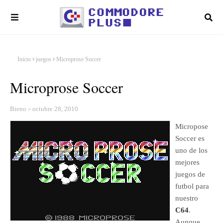
Inicio
juegos
Microprose Soccer
Microprose Soccer
Bieno
octubre 28, 2010
Micropose
Soccer es
uno de los
mejores
juegos de
futbol para
nuestro
C64
.
Aunque