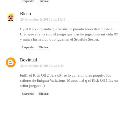
Responder
Eliminar
Bieno
29 de octubre de 2010 a las 15:13
Uy el Kick off, anda que no me he pasado horas delante de el.
Creo que el 2 ha sido el juego que mas he jugado en mi vida !!!!!!
y nunca ha habido otro igual, ni el Sensible Soccer.
Responder
Eliminar
Bovirtual
30 de octubre de 2010 a las 1:39
bufff, el Kick Off 2 para c64 se lo curraron bien poquito los
señores de Enigma Variations. Menos mal q el Kick Off 1 fue un
señor juegazo ;)
Responder
Eliminar