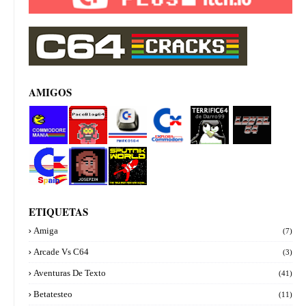
AMIGOS
Commod
PacoBlog
Marcos64
Explora
Terrifi64
Level 64
ore manía
64
Commod
de
ore
Darro99
Commod
Josepzin
Sputnik
ore Spain
World
ETIQUETAS
Amiga
(7)
Arcade Vs C64
(3)
Aventuras De Texto
(41)
Betatesteo
(11)