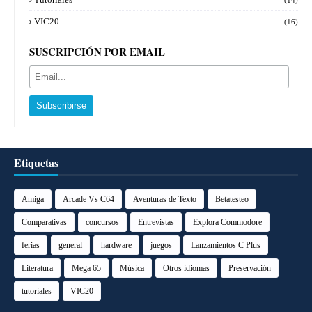
VIC20
(16)
SUSCRIPCIÓN POR EMAIL
Etiquetas
Amiga
Arcade Vs C64
Aventuras de Texto
Betatesteo
Comparativas
concursos
Entrevistas
Explora Commodore
ferias
general
hardware
juegos
Lanzamientos C Plus
Literatura
Mega 65
Música
Otros idiomas
Preservación
tutoriales
VIC20