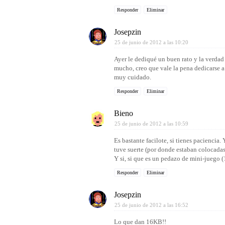
Responder
Eliminar
Josepzin
25 de junio de 2012 a las 10:20
Ayer le dediqué un buen rato y la verdad 
mucho, creo que vale la pena dedicarse a
muy cuidado.
Responder
Eliminar
Bieno
25 de junio de 2012 a las 10:59
Es bastante facilote, si tienes paciencia
tuve suerte (por donde estaban colocadas
Y si, si que es un pedazo de mini-juego (
Responder
Eliminar
Josepzin
25 de junio de 2012 a las 16:52
Lo que dan 16KB!!