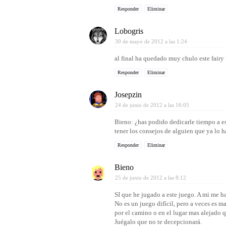
Responder
Eliminar
Lobogris
30 de mayo de 2012 a las 1:24
al final ha quedado muy chulo este fairy 
Responder
Eliminar
Josepzin
24 de junio de 2012 a las 16:05
Bieno: ¿has podido dedicarle tiempo a e
tener los consejos de alguien que ya lo 
Responder
Eliminar
Bieno
25 de junio de 2012 a las 8:12
SI que he jugado a este juego. A mi me ha
No es un juego difícil, pero a veces es m
por el camino o en el lugar mas alejado q
Juégalo que no te decepcionará.