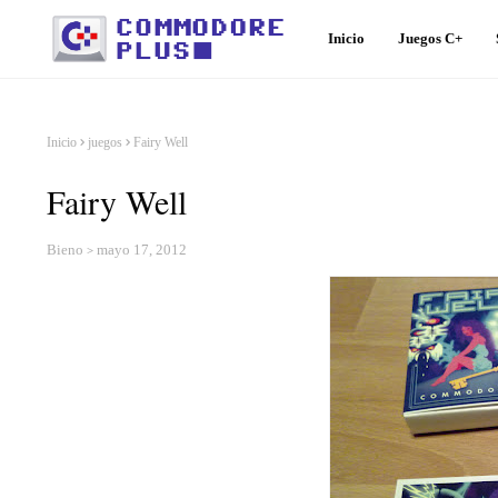
Inicio
Juegos C+
Inicio
juegos
Fairy Well
Fairy Well
Bieno
mayo 17, 2012