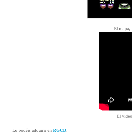
El mapa, 
El vide
Lo podéis adquirir en
RGCD
.