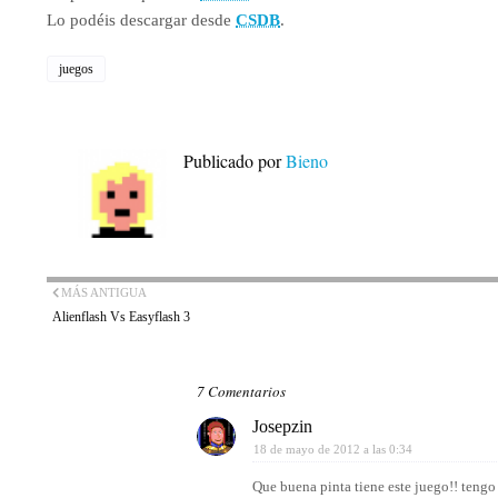
Lo podéis descargar desde
CSDB
.
juegos
Publicado por
Bieno
MÁS ANTIGUA
Alienflash Vs Easyflash 3
7 Comentarios
Josepzin
18 de mayo de 2012 a las 0:34
Que buena pinta tiene este juego!! tengo