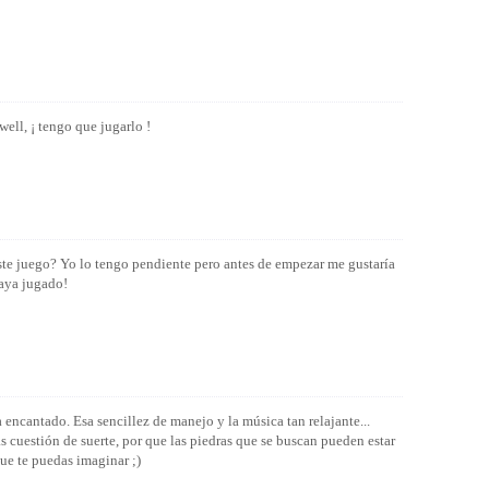
well, ¡ tengo que jugarlo !
ste juego? Yo lo tengo pendiente pero antes de empezar me gustaría
haya jugado!
 encantado. Esa sencillez de manejo y la música tan relajante...
as cuestión de suerte, por que las piedras que se buscan pueden estar
ue te puedas imaginar ;)