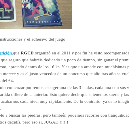
 instrucciones y el adhesivo del juego.
tición
que
RGCD
organizó en el 2011 y por fin ha visto recompensada
l que seguro que habréis dedicado un poco de tiempo, sin ganar el premi
 esto, apretado dentro de los 16 ks. Y es que un arcade con muchísimas p
 merece y es el justo vencedor de un concurso que año tras año se vu
 del 64.
y solo comenzar podremos escoger una de las 3 hadas, cada una con sus v
da difiere de la anterior. Esto quiere decir que si tenemos suerte y las
 acabarnos cada nivel muy rápidamente. De lo contrario, ya os lo imagi
l.
olo a buscar las piedras, pero también podemos recorrer con tranquilida
ros decidís, pero eso si, JUGAD !!!!!!