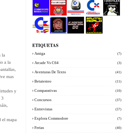
Commod
PacoBlog
Marcos64
Explora
Terrifi64
ore manía
64
Commod
de
ore
Darro99
Commod
Josepzin
Level 64
Sputnik
ore Spain
World
ETIQUETAS
Amiga
(7)
 la
o a la
Arcade Vs C64
(3)
antallas,
Aventuras De Texto
(41)
elve mas
Betatesteo
(11)
Comparativas
irtudes y
(10)
 3
Concursos
(37)
náis,
Entrevistas
(57)
Explora Commodore
(7)
d el mapa
Ferias
(40)