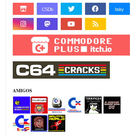
AMIGOS
Commod
PacoBlog
Marcos64
Explora
Terrifi64
Level 64
ore manía
64
Commod
de
ore
Darro99
Commod
Josepzin
Sputnik
ore Spain
World