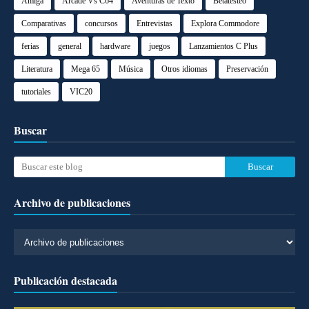
Amiga
Arcade Vs C64
Aventuras de Texto
Betatesteo
Comparativas
concursos
Entrevistas
Explora Commodore
ferias
general
hardware
juegos
Lanzamientos C Plus
Literatura
Mega 65
Música
Otros idiomas
Preservación
tutoriales
VIC20
Buscar
Archivo de publicaciones
Publicación destacada