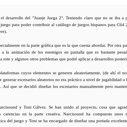
 el desarrollo del "Juanje Juega 2". Teniendo claro que no se iba a 
juego para poder contribuir al catálogo de juegos hispanos para C64 
re).
ecialmente en la parte gráfica que es la que cuesta abordar. Por otra pa
a a la animación de los enemigos en pantalla que es bastante pesa
 a este y algunos otros problemas que podré aplicar a desarrollos posteri
lataformas cuyos elementos se generen aleatoriamente, (de ahí el n
enerar escenarios aleatorios no era práctico a nivel de jugabilidad o 
o. Así que se decidió diseñar los escenarios manualmente pero manten
Narcisound y Toni Gálvez. Se han unido al proyecto, cosa que agra
s carencias en la parte creativa. Narcisound ha compuesto unos 
ica del juego y Toni se ha encargado de diseñar una portada excelent