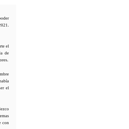
poder
2021.
rte el
da de
ores.
ombre
había
er el
dezco
temas
e con