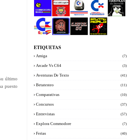
Commod
PacoBlog
Marcos64
Explora
Terrifi64
ore manía
64
Commod
de
ore
Darro99
Commod
Josepzin
Level 64
Sputnik
ore Spain
World
ETIQUETAS
Amiga
(7)
Arcade Vs C64
(3)
Aventuras De Texto
(41)
su último
Betatesteo
(11)
ha puesto
Comparativas
(10)
Concursos
(37)
Entrevistas
(57)
Explora Commodore
(7)
Ferias
(40)