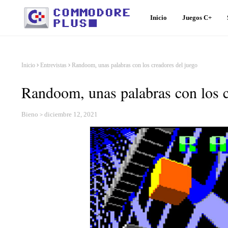
Inicio
Juegos C+
Inicio
Entrevistas
Randoom, unas palabras con los creadores del juego
Randoom, unas palabras con los c
Bieno
diciembre 12, 2021