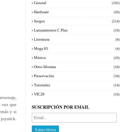
General
(102)
Hardware
(50)
Juegos
(214)
Lanzamientos C Plus
(19)
Literatura
(9)
Mega 65
(4)
Música
(20)
Otros Idiomas
(18)
Preservación
(34)
Tutoriales
(14)
VIC20
(16)
ersonaje,
a vez que
SUSCRIPCIÓN POR EMAIL
emás y si
joystick.