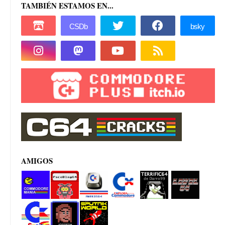
TAMBIÉN ESTAMOS EN...
AMIGOS
Commod
PacoBlog
Marcos64
Explora
Terrifi64
Level 64
ore manía
64
Commod
de
ore
Darro99
Commod
Josepzin
Sputnik
ore Spain
World