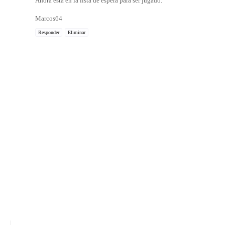
Ahora esta en la lista de espera para ser jugado.
Marcos64
Responder
Eliminar