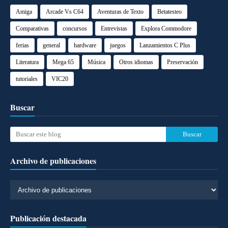
Amiga
Arcade Vs C64
Aventuras de Texto
Betatesteo
Comparativas
concursos
Entrevistas
Explora Commodore
ferias
general
hardware
juegos
Lanzamientos C Plus
Literatura
Mega 65
Música
Otros idiomas
Preservación
tutoriales
VIC20
Buscar
Archivo de publicaciones
Publicación destacada