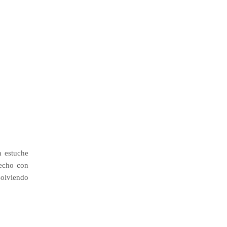
n estuche
hecho con
solviendo