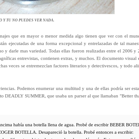
O Y TU NO PUEDES VER NADA.
sonajes que en mayor o menor medida algo tienen que ver con el mun
Están ejecutadas de una forma excepcional y entrelazadas de tal maner
 y darle mas variedad. Todas ellas fueron realizadas entre el 2006 y 
agníficas entrevistas, contienen extras, y muchos. El documento visual e
as veces se entremezclan factores literarios y detectivescos, y todo al
riencias. Podemos enumerar una multitud y una de ellas podría ser esta
édito DEADLY SUMMER, que usaba un parser al que llamaban "Better th
 Encima había una botella llena de agua. Probé de escribir BEBER BOT
OGER BOTELLA. Desapareció la botella. Probé entonces a escribir: