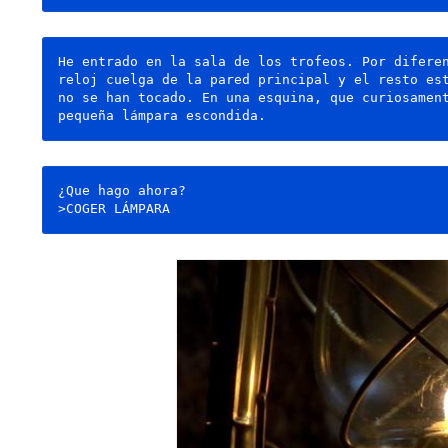
He entrado en la sala de los trofeos. Por diferen
reloj cuelga de la pared principal y el resto est
no se han tocado. En una esquina, que curiosament
pequeña lámpara escondida.
¿Que hago ahora?
>COGER LÁMPARA