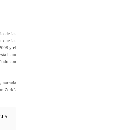
do de las
a que las
2008 y el
stá lleno
iñado con
, narrada
an Zork".
ELLA