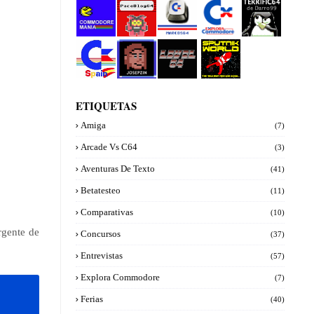
Commod
PacoBlog
Marcos64
Explora
Terrifi64
ore manía
64
Commod
de
ore
Darro99
Commod
Josepzin
Level 64
Sputnik
ore Spain
World
ETIQUETAS
Amiga
(7)
Arcade Vs C64
(3)
Aventuras De Texto
(41)
Betatesteo
(11)
Comparativas
(10)
rgente de
Concursos
(37)
Entrevistas
(57)
Explora Commodore
(7)
Ferias
(40)