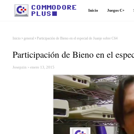
Inicio
Juegos C+
Inicio
general
Participación de Bieno en el especial de Juanje sobre C64
Participación de Bieno en el espe
Josepzin
enero 13, 2015