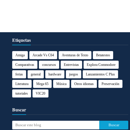
Etiquetas
Amiga
Arcade Vs C64
Aventuras de Texto
Betatesteo
Comparativas
concursos
Entrevistas
Explora Commodore
ferias
general
hardware
juegos
Lanzamientos C Plus
Literatura
Mega 65
Música
Otros idiomas
Preservación
tutoriales
VIC20
Buscar