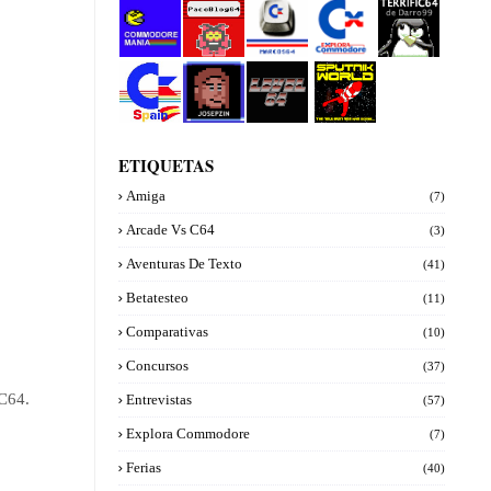
Commod
PacoBlog
Marcos64
Explora
Terrifi64
ore manía
64
Commod
de
ore
Darro99
Commod
Josepzin
Level 64
Sputnik
ore Spain
World
ETIQUETAS
Amiga
(7)
Arcade Vs C64
(3)
Aventuras De Texto
(41)
Betatesteo
(11)
Comparativas
(10)
Concursos
(37)
 C64.
Entrevistas
(57)
Explora Commodore
(7)
Ferias
(40)