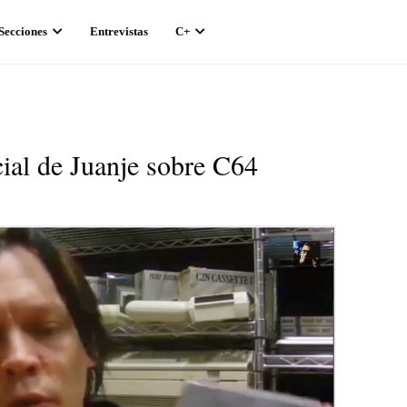
Secciones
Entrevistas
C+
cial de Juanje sobre C64