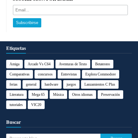
Etiquetas
Amiga
Arcade Vs C64
Aventuras de Texto
Betatesteo
Comparativas
concursos
Entrevistas
Explora Commodore
ferias
general
hardware
juegos
Lanzamientos C Plus
Literatura
Mega 65
Música
Otros idiomas
Preservación
tutoriales
VIC20
Buscar