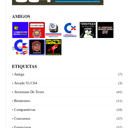
AMIGOS
Commod
PacoBlog
Marcos64
Explora
Terrifi64
Level 64
ore manía
64
Commod
de
ore
Darro99
Commod
Josepzin
Sputnik
ore Spain
World
ETIQUETAS
Amiga
(7)
Arcade Vs C64
(3)
Aventuras De Texto
(41)
Betatesteo
(11)
Comparativas
(10)
Concursos
(37)
Entrevistas
(57)