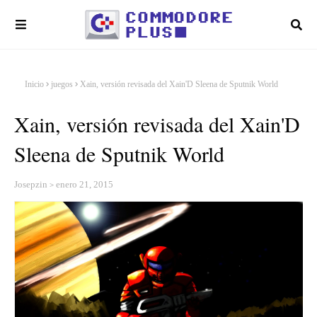
Inicio
juegos
Xain, versión revisada del Xain'D Sleena de Sputnik World
Xain, versión revisada del Xain'D
Sleena de Sputnik World
Josepzin
enero 21, 2015