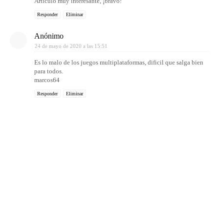
Artículo muy interesante, ¡bravo!
Responder
Eliminar
Anónimo
24 de mayo de 2020 a las 15:51
Es lo malo de los juegos multiplataformas, dificil que salga bien
para todos.
marcos64
Responder
Eliminar