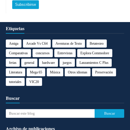
Etiquetas
Amiga
Arcade Vs C64
Aventuras de Texto
Betatesteo
Comparativas
concursos
Entrevistas
Explora Commodore
ferias
general
hardware
juegos
Lanzamientos C Plus
Literatura
Mega 65
Música
Otros idiomas
Preservación
tutoriales
VIC20
Buscar
Archivo de publicaciones