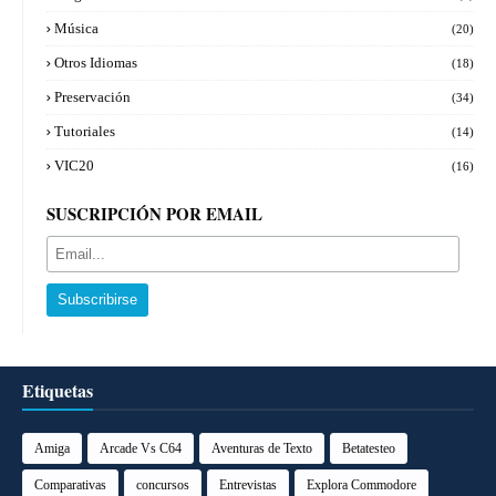
Música
(20)
Otros Idiomas
(18)
Preservación
(34)
Tutoriales
(14)
VIC20
(16)
SUSCRIPCIÓN POR EMAIL
Etiquetas
Amiga
Arcade Vs C64
Aventuras de Texto
Betatesteo
Comparativas
concursos
Entrevistas
Explora Commodore