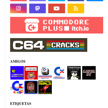
AMIGOS
Commod
PacoBlog
Marcos64
Explora
Terrifi64
Level 64
ore manía
64
Commod
de
ore
Darro99
Commod
Josepzin
Sputnik
ore Spain
World
ETIQUETAS