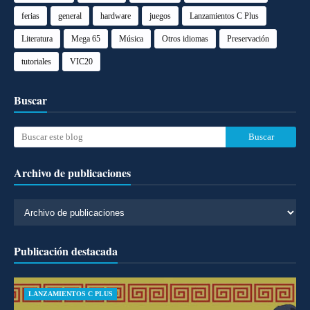
ferias
general
hardware
juegos
Lanzamientos C Plus
Literatura
Mega 65
Música
Otros idiomas
Preservación
tutoriales
VIC20
Buscar
Archivo de publicaciones
Publicación destacada
LANZAMIENTOS C PLUS