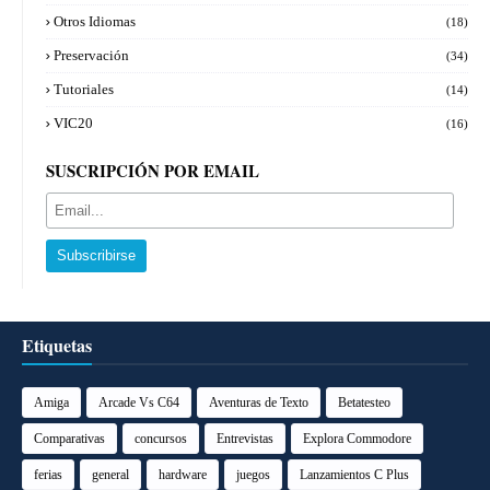
Otros Idiomas
(18)
Preservación
(34)
Tutoriales
(14)
VIC20
(16)
SUSCRIPCIÓN POR EMAIL
Etiquetas
Amiga
Arcade Vs C64
Aventuras de Texto
Betatesteo
Comparativas
concursos
Entrevistas
Explora Commodore
ferias
general
hardware
juegos
Lanzamientos C Plus