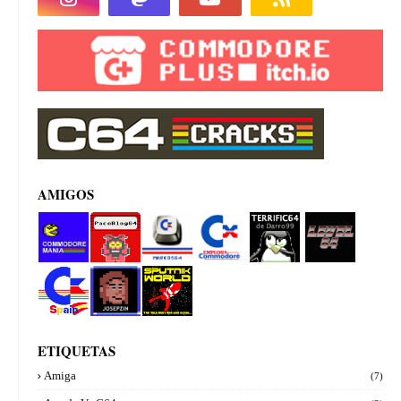
AMIGOS
Commod
PacoBlog
Marcos64
Explora
Terrifi64
Level 64
ore manía
64
Commod
de
ore
Darro99
Commod
Josepzin
Sputnik
ore Spain
World
ETIQUETAS
Amiga
(7)