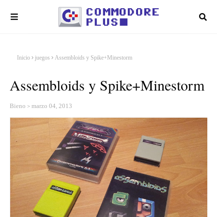
Inicio
juegos
Assembloids y Spike+Minestorm
Assembloids y Spike+Minestorm
Bieno
marzo 04, 2013