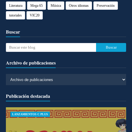
Literatura
Mega 65
Música
Otros idiomas
Preservación
tutoriales
VIC20
Buscar
Archivo de publicaciones
Publicación destacada
LANZAMIENTOS C PLUS