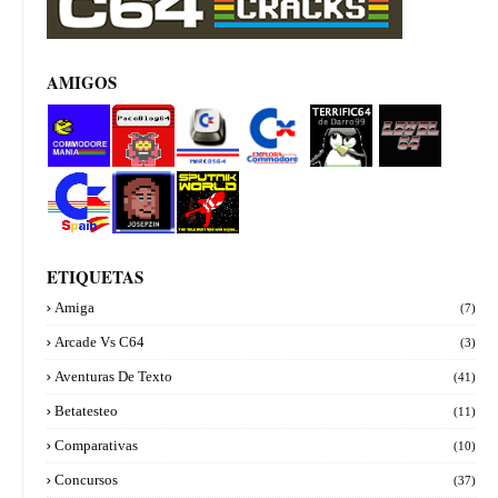
AMIGOS
Commod
PacoBlog
Marcos64
Explora
Terrifi64
Level 64
ore manía
64
Commod
de
ore
Darro99
Commod
Josepzin
Sputnik
ore Spain
World
ETIQUETAS
Amiga
(7)
Arcade Vs C64
(3)
Aventuras De Texto
(41)
Betatesteo
(11)
Comparativas
(10)
Concursos
(37)