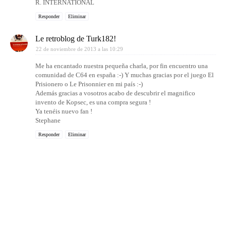
R. INTERNATIONAL
Responder
Eliminar
Le retroblog de Turk182!
22 de noviembre de 2013 a las 10:29
Me ha encantado nuestra pequeña charla, por fin encuentro una
comunidad de C64 en españa :-) Y muchas gracias por el juego El
Prisionero o Le Prisonnier en mi país :-)
Además gracias a vosotros acabo de descubrir el magnifico
invento de Kopsec, es una compra segura !
Ya tenéis nuevo fan !
Stephane
Responder
Eliminar