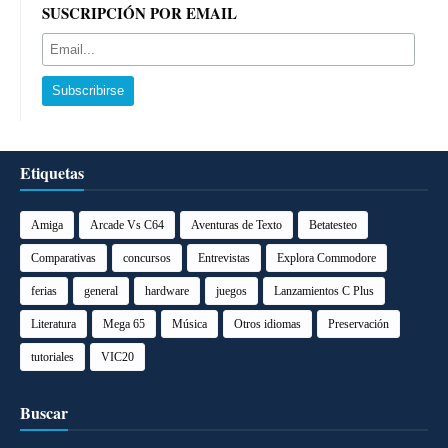
SUSCRIPCIÓN POR EMAIL
Etiquetas
Amiga
Arcade Vs C64
Aventuras de Texto
Betatesteo
Comparativas
concursos
Entrevistas
Explora Commodore
ferias
general
hardware
juegos
Lanzamientos C Plus
Literatura
Mega 65
Música
Otros idiomas
Preservación
tutoriales
VIC20
Buscar