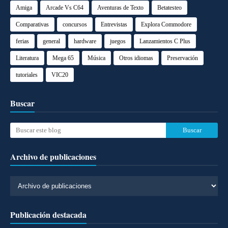
Amiga
Arcade Vs C64
Aventuras de Texto
Betatesteo
Comparativas
concursos
Entrevistas
Explora Commodore
ferias
general
hardware
juegos
Lanzamientos C Plus
Literatura
Mega 65
Música
Otros idiomas
Preservación
tutoriales
VIC20
Buscar
Archivo de publicaciones
Publicación destacada