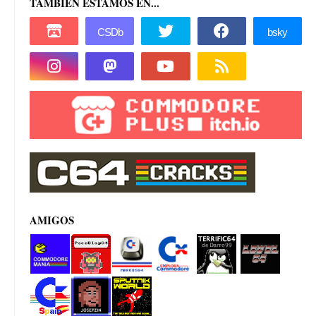
TAMBIÉN ESTAMOS EN...
AMIGOS
Commod
PacoBlog
Marcos64
Explora
Terrifi64
Level 64
ore manía
64
Commod
de
ore
Darro99
Commod
Josepzin
Sputnik
ore Spain
World